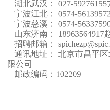
湖北武汉： 027-5927615
宁波江北： 0574-561395
宁波慈溪： 0574-563375
山东济南： 1896356491
招聘邮箱： spichezp@spic.
通讯地址： 北京市昌平
限公司
邮政编码：102209