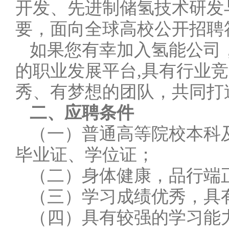
开发、先进制储氢技术研发
要，面向全球高校公开招聘
如果您有幸加入氢能公司
的职业发展平台,具有行业
秀、有梦想的团队，共同打
二、应聘条件
（一）普通高等院校本科及
毕业证、学位证；
（二）身体健康，品行端
（三）学习成绩优秀，具
（四）具有较强的学习能