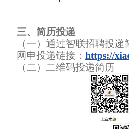
三、简历投递
（一）通过智联招聘投递
网申投递链接：
https://x
（二）二维码投递简历