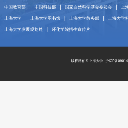
中国教育部
中国科技部
国家自然科学基金委员会
上
上海大学
上海大学图书馆
上海大学教务部
上海大学
上海大学发展规划处
环化学院招生宣传片
版权所有 ©
上海大学
沪ICP备0901