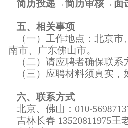
简历投递→简历审核→面
五、相关事项
（一）工作地点：北京市
南市、广东佛山市。
（二）请应聘者确保联系
（三）应聘材料须真实，
六、联系方式
北京、佛山：010-5698713
吉林长春 13520811975王