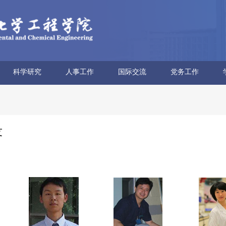
科学研究
人事工作
国际交流
党务工作
科研概况
科研平台
科研团队
科研获奖
科研动态
学术报告
博士后流动站
人才招聘
人事信息
人事政策
外专项目
海外教育
合作交流
党委概况
文化建设
学习园地
教师思政
工会妇委
青联分会
友