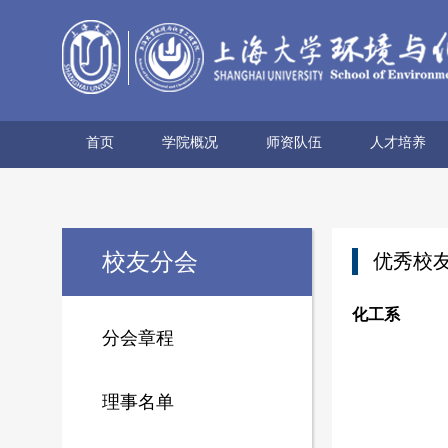
首页
学院概况
师资队伍
人才培养
学院简介
历史沿革
使命愿景
党政领导
组织机构
学术机构
系所设置
院士风采
领军人才
博导名录
专任教师
兼职教师
行政管理
本科生培养
研究生培养
校友分会
优秀校
化工系
分会章程
理事名单