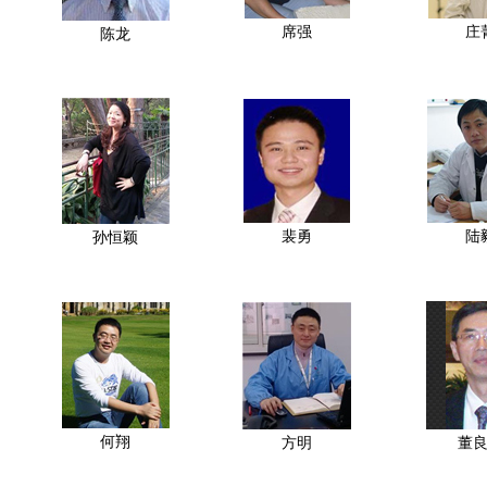
席强
庄
陈龙
裴勇
陆
孙恒颖
何翔
方明
董