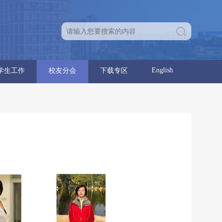
English
学生工作
校友分会
下载专区
育人团队
学生通知
学生党建
学生团建
学生活动
就业信息
分会章程
理事名单
优秀校友
校友活动
学位点建设报告
党建工作
行政工作