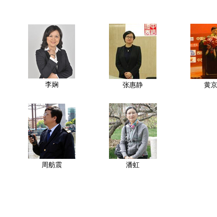
李娴
张惠静
黄
周舫震
潘虹