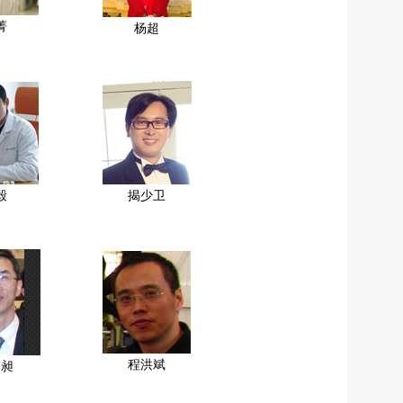
菁
杨超
毅
揭少卫
程洪斌
良昶