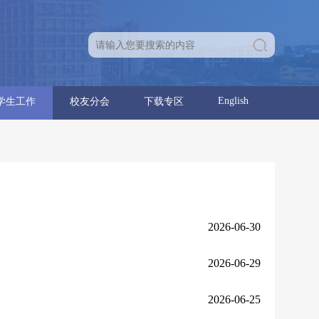
English
学生工作
校友分会
下载专区
育人团队
学生通知
学生党建
学生团建
学生活动
就业信息
分会章程
理事名单
优秀校友
校友活动
学位点建设报告
党建工作
行政工作
2026-06-30
2026-06-29
2026-06-25