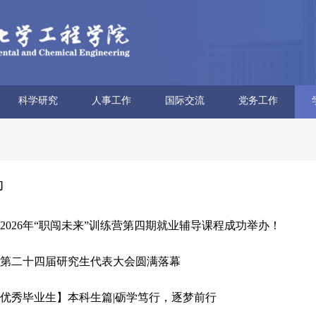
科学研究
人事工作
国际交流
党务工作
科研概况
科研平台
科研团队
科研获奖
科研动态
学术报告
博士后流动站
人才招聘
人事信息
人事政策
外专项目
海外教育
合作交流
党委概况
文化建设
学习园地
教师思政
工会妇委
青联分会
动
2026年“职闯未来”训练营第四期就业辅导课程成功举办！
第二十四届研究生代表大会圆满落幕
校级优秀毕业生】本科生篇|砺学笃行，逐梦前行