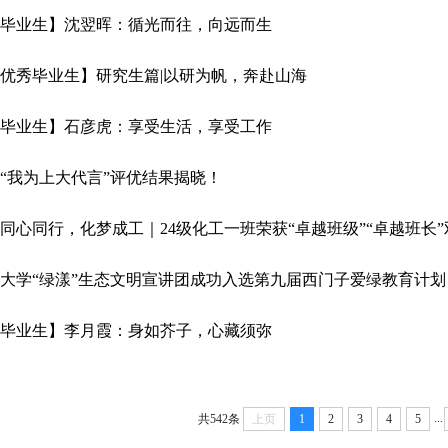
优秀毕业生】沈翌晖：循光而往，向远而生
校级优秀毕业生】研究生篇|以研为帆，奔赴山海
优秀毕业生】石彦虎：享受生活，享受工作
26“我为上大代言”评优结果揭晓！
同心同行，化梦成工｜24级化工一班荣获“卓越班级”“卓越班长
大学“绿漾”生态文明宣讲团成功入选第九届西门子爱绿教育计划
优秀毕业生】李月霞：身如芥子，心藏须弥
...
共542条
上页
1
2
3
4
5