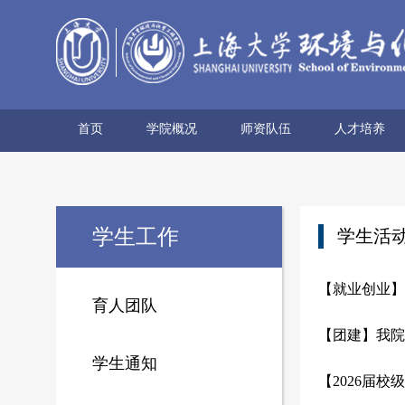
首页
学院概况
师资队伍
人才培养
学院简介
历史沿革
使命愿景
党政领导
组织机构
学术机构
系所设置
院士风采
领军人才
博导名录
专任教师
兼职教师
行政管理
本科生培养
研究生培养
学生工作
学生活
【就业创业】
育人团队
【团建】我院
学生通知
【2026届