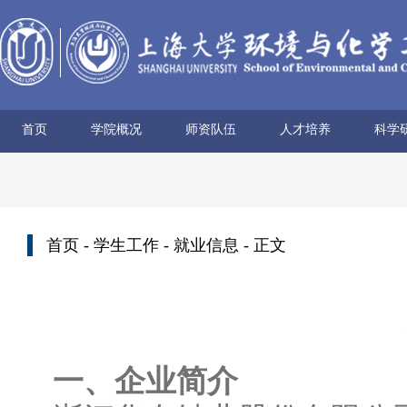
首页
学院概况
师资队伍
人才培养
科学
学院简介
历史沿革
使命愿景
党政领导
组织机构
学术机构
系所设置
院士风采
领军人才
博导名录
专任教师
兼职教师
行政管理
本科生培养
研究生培养
科研
科研
科研
科研
科研
学术
首页
-
学生工作
-
就业信息
- 正文
一、企业简介