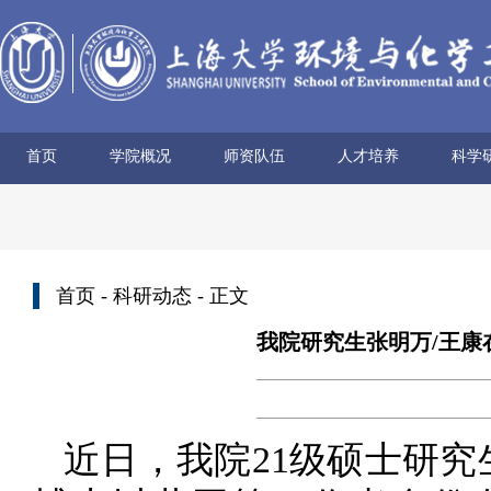
首页
学院概况
师资队伍
人才培养
科学
学院简介
历史沿革
使命愿景
党政领导
组织机构
学术机构
系所设置
院士风采
领军人才
博导名录
专任教师
兼职教师
行政管理
本科生培养
研究生培养
科研
科研
科研
科研
科研
学术
首页
-
科研动态
- 正文
我院研究生张明万/王康在《Ang
近日，我院21级硕士研究