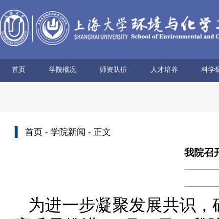
首页
学院概况
师资队伍
人才培养
科学
学院简介
历史沿革
使命愿景
党政领导
组织机构
学术机构
系所设置
院士风采
领军人才
博导名录
专任教师
兼职教师
行政管理
本科生培养
研究生培养
科研
科研
科研
科研
科研
学术
首页
-
学院新闻
- 正文
我院召开
为进一步凝聚发展共识，