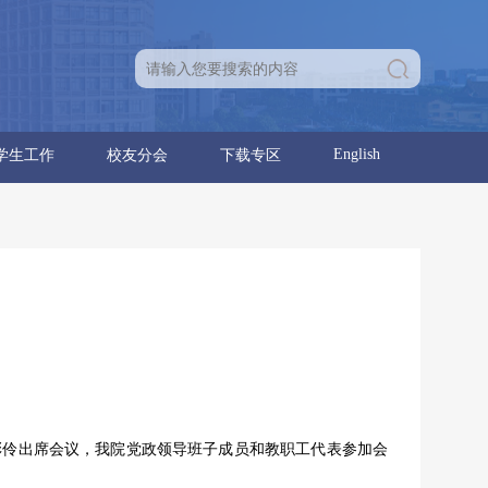
English
学生工作
校友分会
下载专区
育人团队
学生通知
学生党建
学生团建
学生活动
就业信息
分会章程
理事名单
优秀校友
校友活动
学位点建设报告
党建工作
行政工作
尚彩伶出席会议，我院党政领导班子成员和教职工代表参加会