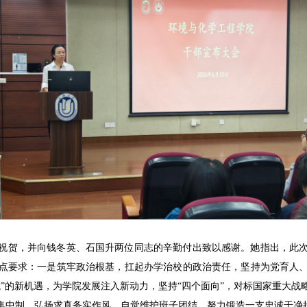
祝贺，并向钱冬英、石国升两位同志的辛勤付出致以感谢。她指出，此
点要求：一是筑牢政治根基，扛起办学治校的政治责任，坚持为党育人
”的新机遇，为学院发展注入新动力，坚持“四个面向”，对标国家重大
集中制，弘扬求真务实作风，自觉维护班子团结，努力锻造一支忠诚干净