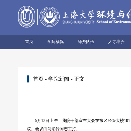
首页
学院概况
师资队伍
人才培养
学院简介
历史沿革
使命愿景
党政领导
组织机构
学术机构
系所设置
院士风采
领军人才
博导名录
专任教师
兼职教师
行政管理
本科生培养
研究生培养
首页
-
学院新闻
- 正文
5月13日上午，我院干部宣布大会在东区经管大楼1
议。会议由尚彩伶同志主持。