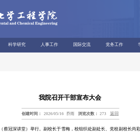
科学研究
人事工作
国际交流
党务工作
科研概况
科研平台
科研团队
科研获奖
科研动态
学术报告
博士后流动站
人才招聘
人事信息
人事政策
外专项目
海外教育
合作交流
党委概况
文化建设
学习园地
教师思政
工会妇委
青联分会
我院召开干部宣布大会
创建时间：
2026/05/16
乔雨
浏览次数：
273
返回
01（蔡冠深讲堂）举行。副校长于雪梅，校组织处副处长、党校副校长