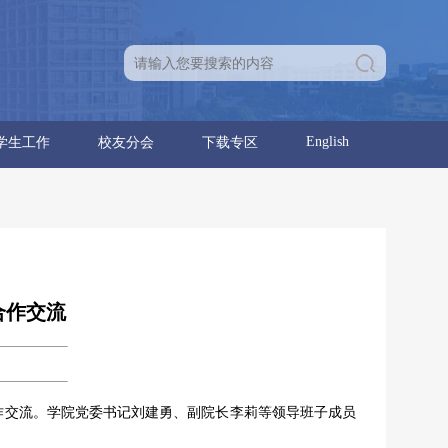
English
学生工作
校友分会
下载专区
育人团队
学生通知
学生党建
学生团建
学生活动
就业信息
分会章程
理事名单
优秀校友
校友活动
学位点建设报告
党建工作
行政工作
合作交流
作交流。学院党委书记刘建勇、副院长李莉等领导班子成员