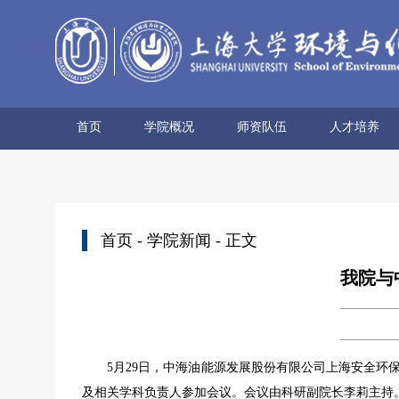
首页
学院概况
师资队伍
人才培养
学院简介
历史沿革
使命愿景
党政领导
组织机构
学术机构
系所设置
院士风采
领军人才
博导名录
专任教师
兼职教师
行政管理
本科生培养
研究生培养
首页
-
学院新闻
- 正文
我院与
5月29日，中海油能源发展股份有限公司上海安全
及相关学科负责人参加会议。会议由科研副院长李莉主持