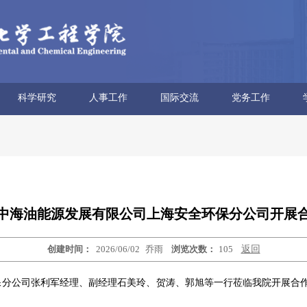
科学研究
人事工作
国际交流
党务工作
科研概况
科研平台
科研团队
科研获奖
科研动态
学术报告
博士后流动站
人才招聘
人事信息
人事政策
外专项目
海外教育
合作交流
党委概况
文化建设
学习园地
教师思政
工会妇委
青联分会
中海油能源发展有限公司上海安全环保分公司开展
创建时间：
2026/06/02
乔雨
浏览次数：
105
返回
环保分公司张利军经理、副经理石美玲、贺涛、郭旭等一行莅临我院开展合
。