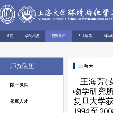
首页
学院概况
师资队伍
人才培养
科学
学院简介
历史沿革
使命愿景
党政领导
组织机构
学术机构
系所设置
院士风采
领军人才
博导名录
专任教师
兼职教师
行政管理
本科生培养
研究生培养
科研
科研
科研
科研
科研
学术
师资队伍
王海芳
王海芳(
院士风采
物学研究所
复旦大学获
领军人才
1994至