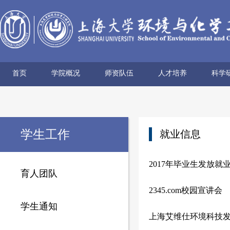
首页
学院概况
师资队伍
人才培养
科学
学院简介
历史沿革
使命愿景
党政领导
组织机构
学术机构
系所设置
院士风采
领军人才
博导名录
专任教师
兼职教师
行政管理
本科生培养
研究生培养
科研
科研
科研
科研
科研
学术
学生工作
就业信息
2017年毕业生发放就
育人团队
2345.com校园宣讲会
学生通知
上海艾维仕环境科技