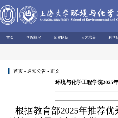
首页
学院概况
师资队伍
人才培养
科学
学院简介
历史沿革
使命愿景
党政领导
组织机构
学术机构
系所设置
院士风采
领军人才
博导名录
专任教师
兼职教师
行政管理
本科生培养
研究生培养
科研
科研
科研
科研
科研
学术
首页
-
通知公告
- 正文
环境与化学工程学院202
根据教育部2025年推荐