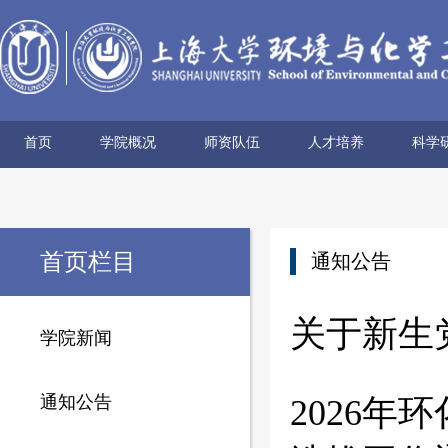
首页
学院概况
师资队伍
人才培养
科学
学院简介
历史沿革
使命愿景
党政领导
组织机构
学术机构
系所设置
院士风采
领军人才
博导名录
专任教师
兼职教师
行政管理
本科生培养
研究生培养
科研
科研
科研
科研
科研
学术
首页栏目
通知公告
关于新生
学院新闻
通知公告
2026