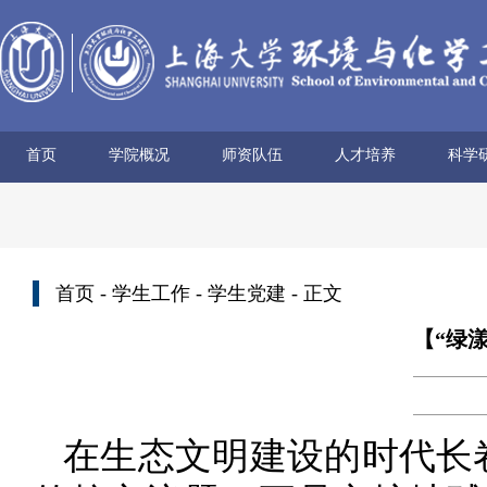
首页
学院概况
师资队伍
人才培养
科学
学院简介
历史沿革
使命愿景
党政领导
组织机构
学术机构
系所设置
院士风采
领军人才
博导名录
专任教师
兼职教师
行政管理
本科生培养
研究生培养
科研
科研
科研
科研
科研
学术
首页
-
学生工作
-
学生党建
- 正文
【“绿
在生态文明建设的时代长