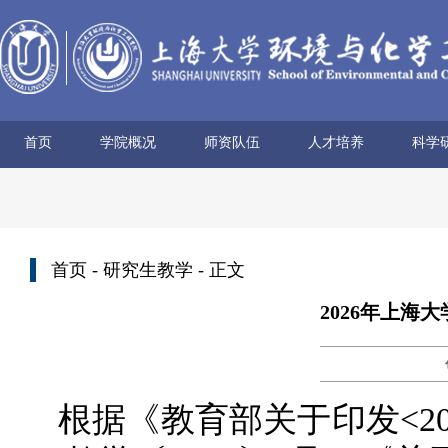
首页
学院概况
师资队伍
人才培养
科学
学院简介
历史沿革
使命愿景
党政领导
组织机构
学术机构
系所设置
院士风采
领军人才
博导名录
专任教师
兼职教师
行政管理
本科生培养
研究生培养
科研
科研
科研
科研
科研
学术
首页
-
研究生教学
- 正文
2026年上
根据《教育部关于印发<2