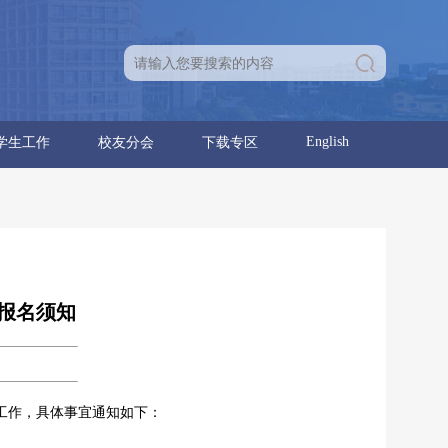
English
学生工作
校友分会
下载专区
育人团队
学生通知
学生党建
学生团建
学生活动
就业信息
分会章程
理事名单
优秀校友
校友活动
学位点建设报告
党建工作
行政工作
次报名须知
名工作，具体事宜通知如下：