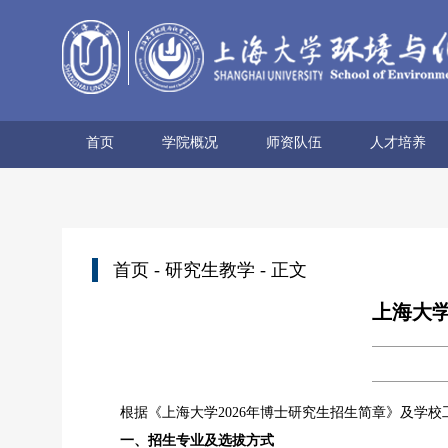
首页
学院概况
师资队伍
人才培养
学院简介
历史沿革
使命愿景
党政领导
组织机构
学术机构
系所设置
院士风采
领军人才
博导名录
专任教师
兼职教师
行政管理
本科生培养
研究生培养
首页
-
研究生教学
- 正文
上海大学
根据《上海大学2026年博士研究生招生简章》及学
一、招生专业及选拔方式