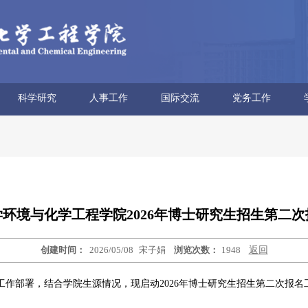
科学研究
人事工作
国际交流
党务工作
科研概况
科研平台
科研团队
科研获奖
科研动态
学术报告
博士后流动站
人才招聘
人事信息
人事政策
外专项目
海外教育
合作交流
党委概况
文化建设
学习园地
教师思政
工会妇委
青联分会
环境与化学工程学院2026年博士研究生招生第二
创建时间：
2026/05/08
宋子娟
浏览次数：
1948
返回
校工作部署，结合学院生源情况，现启动2026年博士研究生招生第二次报