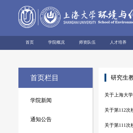
首页
学院概况
师资队伍
人才培养
学院简介
历史沿革
使命愿景
党政领导
组织机构
学术机构
系所设置
院士风采
领军人才
博导名录
专任教师
兼职教师
行政管理
本科生培养
研究生培养
首页栏目
研究生
关于上海大学
学院新闻
关于第112
通知公告
关于第111