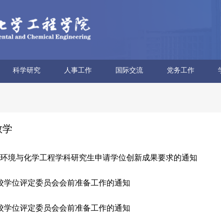
科学研究
人事工作
国际交流
党务工作
科研概况
科研平台
科研团队
科研获奖
科研动态
学术报告
博士后流动站
人才招聘
人事信息
人事政策
外专项目
海外教育
合作交流
党委概况
文化建设
学习园地
教师思政
工会妇委
青联分会
教学
环境与化学工程学科研究生申请学位创新成果要求的通知
次校学位评定委员会会前准备工作的通知
次校学位评定委员会会前准备工作的通知