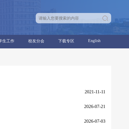
English
学生工作
校友分会
下载专区
育人团队
学生通知
学生党建
学生团建
学生活动
就业信息
分会章程
理事名单
优秀校友
校友活动
学位点建设报告
党建工作
行政工作
2021-11-11
2026-07-21
2026-07-03