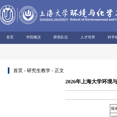
首页
学院概况
师资队伍
人才培养
科学
学院简介
历史沿革
使命愿景
党政领导
组织机构
学术机构
系所设置
院士风采
领军人才
博导名录
专任教师
兼职教师
行政管理
本科生培养
研究生培养
科研
科研
科研
科研
科研
学术
首页
-
研究生教学
- 正文
2026年上海大学环
报