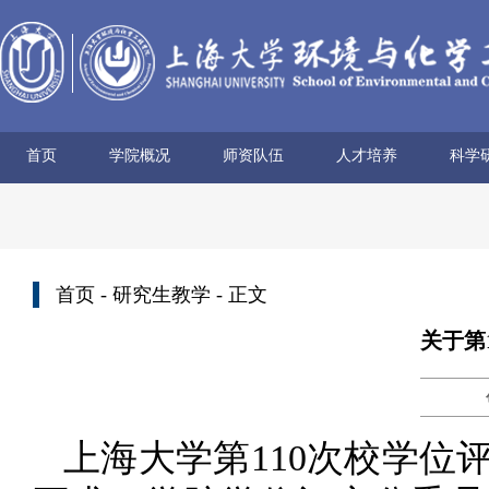
首页
学院概况
师资队伍
人才培养
科学
学院简介
历史沿革
使命愿景
党政领导
组织机构
学术机构
系所设置
院士风采
领军人才
博导名录
专任教师
兼职教师
行政管理
本科生培养
研究生培养
科研
科研
科研
科研
科研
学术
首页
-
研究生教学
- 正文
关于第
上海大学第110次校学位