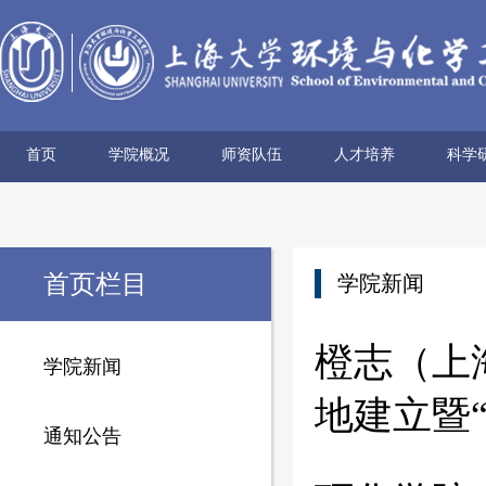
首页
学院概况
师资队伍
人才培养
科学
学院简介
历史沿革
使命愿景
党政领导
组织机构
学术机构
系所设置
院士风采
领军人才
博导名录
专任教师
兼职教师
行政管理
本科生培养
研究生培养
科研
科研
科研
科研
科研
学术
首页栏目
学院新闻
橙志（上
学院新闻
地建立暨
通知公告