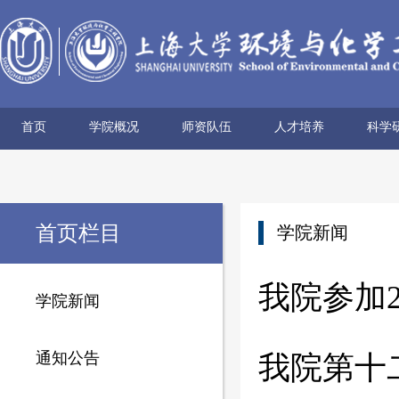
首页
学院概况
师资队伍
人才培养
科学
学院简介
历史沿革
使命愿景
党政领导
组织机构
学术机构
系所设置
院士风采
领军人才
博导名录
专任教师
兼职教师
行政管理
本科生培养
研究生培养
科研
科研
科研
科研
科研
学术
首页栏目
学院新闻
我院参加
学院新闻
通知公告
我院第十