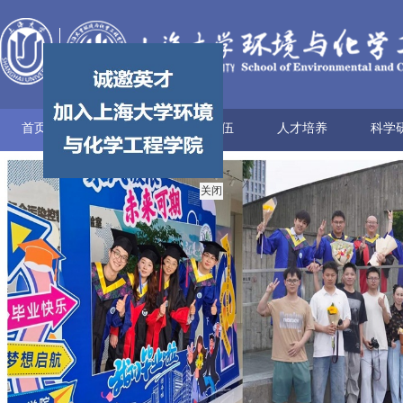
首页
学院概况
师资队伍
人才培养
科学
学院简介
历史沿革
使命愿景
党政领导
组织机构
学术机构
系所设置
院士风采
领军人才
博导名录
专任教师
兼职教师
行政管理
本科生培养
研究生培养
科研
科研
科研
科研
科研
学术
关闭