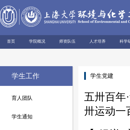
首页
学院概况
师资队伍
人才培养
科学
学院简介
历史沿革
使命愿景
党政领导
组织机构
学术机构
系所设置
院士风采
领军人才
博导名录
专任教师
兼职教师
行政管理
本科生培养
研究生培养
科研
科研
科研
科研
科研
学术
学生工作
学生党建
五卅百年
育人团队
卅运动一
学生通知